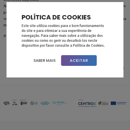
No final, juntámos todas as peças e construímos o Puzzle dos ODS num
painel coletivo. Cada criança contribuiu para a imagem final,
POLÍTICA DE COOKIES
reforçando a ideia de que todas as pessoas podem ter um papel ativo na
mudança.
Este site utiliza cookies para o bom funcionamento
do site e para otimizar a sua experiência de
navegação. Para saber mais sobre a utilização dos
Porque nunca é cedo demais para começar a mudar o mundo!
cookies ou como os gerir ou desativá-los neste
dispositivo por favor consulte a Política de Cookies.
SABER MAIS
ACEITAR
Partilhar: