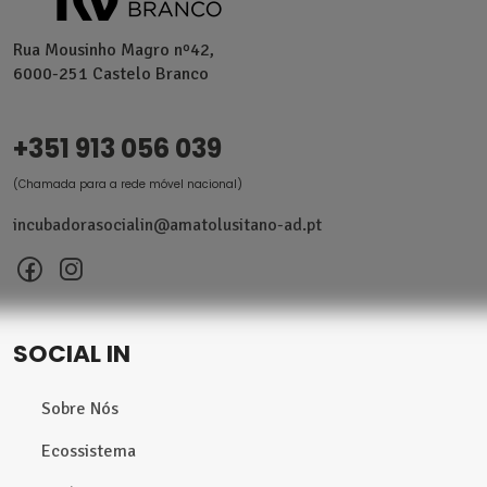
Rua Mousinho Magro nº42,
6000-251 Castelo Branco
+351 913 056 039
(Chamada para a rede móvel nacional)
incubadorasocialin@amatolusitano-ad.pt
SOCIAL IN
Sobre Nós
Ecossistema